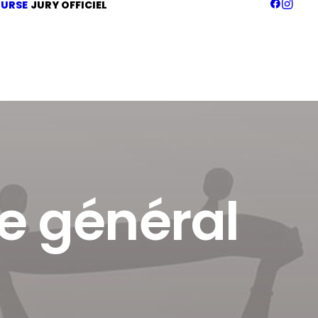
URSE
JURY OFFICIEL
e général