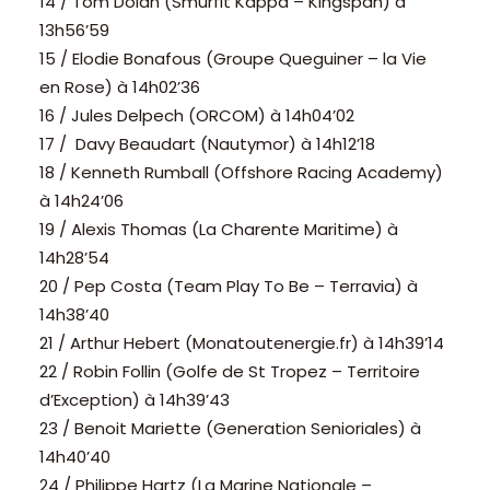
14 / Tom Dolan (Smurfit Kappa – Kingspan) à
13h56’59
15 / Elodie Bonafous (Groupe Queguiner – la Vie
en Rose) à 14h02’36
16 / Jules Delpech (ORCOM) à 14h04’02
17 / Davy Beaudart (Nautymor) à 14h12’18
18 / Kenneth Rumball (Offshore Racing Academy)
à 14h24’06
19 / Alexis Thomas (La Charente Maritime) à
14h28’54
20 / Pep Costa (Team Play To Be – Terravia) à
14h38’40
21 / Arthur Hebert (Monatoutenergie.fr) à 14h39’14
22 / Robin Follin (Golfe de St Tropez – Territoire
d’Exception) à 14h39’43
23 / Benoit Mariette (Generation Senioriales) à
14h40’40
24 / Philippe Hartz (La Marine Nationale –