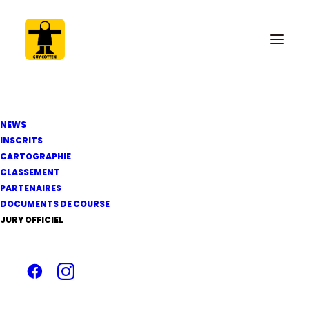
NEWS
INSCRITS
CARTOGRAPHIE
CLASSEMENT
6 août 2022
PARTENAIRES
Ordre d'arrivée de la
DOCUMENTS DE COURSE
JURY OFFICIEL
Solo Guy Cotten 2022