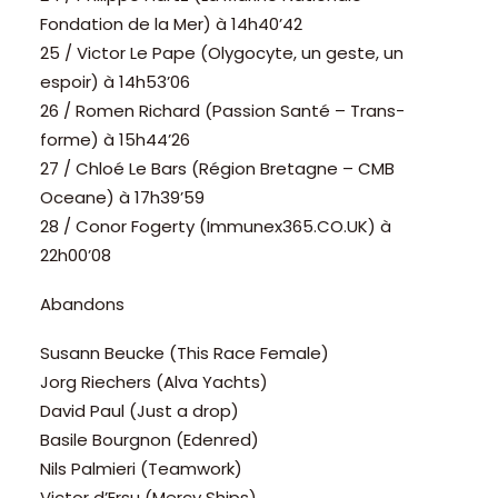
Fondation de la Mer) à 14h40’42
25 / Victor Le Pape (Olygocyte, un geste, un
espoir) à 14h53’06
26 / Romen Richard (Passion Santé – Trans-
forme) à 15h44’26
27 / Chloé Le Bars (Région Bretagne – CMB
Oceane) à 17h39’59
28 / Conor Fogerty (Immunex365.CO.UK) à
22h00’08
Abandons
Susann Beucke (This Race Female)
Jorg Riechers (Alva Yachts)
David Paul (Just a drop)
Basile Bourgnon (Edenred)
Nils Palmieri (Teamwork)
Victor d’Ersu (Mercy Ships)