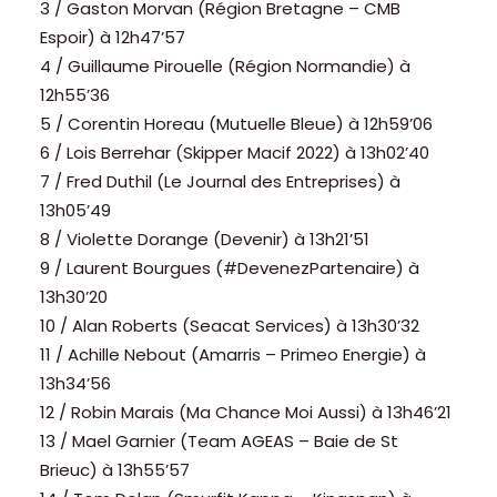
3 / Gaston Morvan (Région Bretagne – CMB
Espoir) à 12h47’57
4 / Guillaume Pirouelle (Région Normandie) à
12h55’36
5 / Corentin Horeau (Mutuelle Bleue) à 12h59’06
6 / Lois Berrehar (Skipper Macif 2022) à 13h02’40
7 / Fred Duthil (Le Journal des Entreprises) à
13h05’49
8 / Violette Dorange (Devenir) à 13h21’51
9 / Laurent Bourgues (#DevenezPartenaire) à
13h30’20
10 / Alan Roberts (Seacat Services) à 13h30’32
11 / Achille Nebout (Amarris – Primeo Energie) à
13h34’56
12 / Robin Marais (Ma Chance Moi Aussi) à 13h46’21
13 / Mael Garnier (Team AGEAS – Baie de St
Brieuc) à 13h55’57