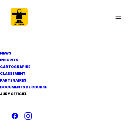
NEWS
INSCRITS
CARTOGRAPHIE
CLASSEMENT
7 mai 2011
PARTENAIRES
Passage Sud Banc de
DOCUMENTS DE COURSE
JURY OFFICIEL
Guérande - 13H45