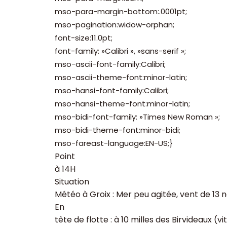
mso-para-margin-bottom:.0001pt;
mso-pagination:widow-orphan;
font-size:11.0pt;
font-family: »Calibri », »sans-serif »;
mso-ascii-font-family:Calibri;
mso-ascii-theme-font:minor-latin;
mso-hansi-font-family:Calibri;
mso-hansi-theme-font:minor-latin;
mso-bidi-font-family: »Times New Roman »;
mso-bidi-theme-font:minor-bidi;
mso-fareast-language:EN-US;}
Point
à 14H
Situation
Météo à Groix : Mer peu agitée, vent de 13 
En
tête de flotte : à 10 milles des Birvideaux (vi