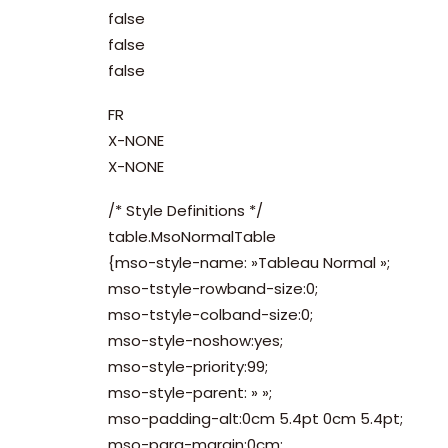
false
false
false
FR
X-NONE
X-NONE
/* Style Definitions */
table.MsoNormalTable
{mso-style-name: »Tableau Normal »;
mso-tstyle-rowband-size:0;
mso-tstyle-colband-size:0;
mso-style-noshow:yes;
mso-style-priority:99;
mso-style-parent: » »;
mso-padding-alt:0cm 5.4pt 0cm 5.4pt;
mso-para-margin:0cm;