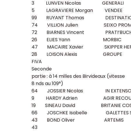
3
LUNVEN Nicolas
GENERALI
5
LAGRAVIERE Morgan
VENDEE
99
RUYANT Thomas
DESTINATI
74
VILLION Julien
SEIXO PRO
72
BIARNES Vincent
PRATI’BUC
26
ELIES Yann
MORBIC
47
MACAIRE Xavier
SKIPPER HE
28
LOISON Alexis
GROUPE
FIVA
Seconde
partie : à 14 milles des Birvideaux
(vitesse
8 nds au 109°)
64
JOSSIER Nicolas
IN EXTENS
9
HARDY Adrien
AGIR RECO
19
SINEAU David
BRITANIE CO
66
JOSCHKE Isabelle
GALETTES 
43
BOND Oliver
ARTEMIS
43