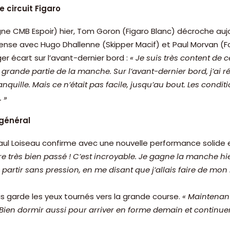
 circuit Figaro
gne CMB Espoir) hier, Tom Goron (Figaro Blanc) décroche aujo
tense avec Hugo Dhallenne (Skipper Macif) et Paul Morvan (Fo
er écart sur l’avant-dernier bord :
« Je suis très content de 
 grande partie de la manche. Sur l’avant-dernier bord, j’ai r
nquille. Mais ce n’était pas facile, jusqu’au bout. Les cond
 »
 général
Paul Loiseau confirme avec une nouvelle performance solide
re très bien passé ! C’est incroyable. Je gagne la manche hie
 partir sans pression, en me disant que j’allais faire de mon m
s garde les yeux tournés vers la grande course.
« Maintenant
 Bien dormir aussi pour arriver en forme demain et continuer