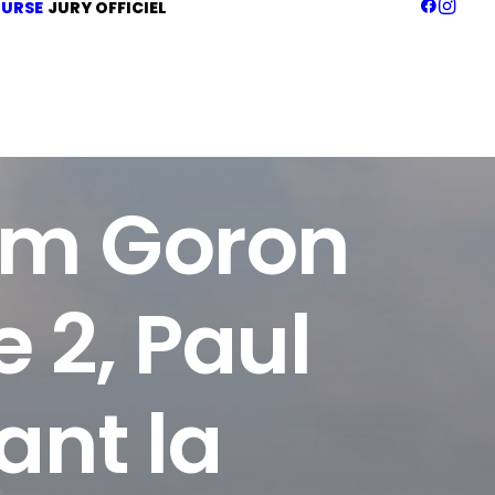
URSE
JURY OFFICIEL
om Goron
 2, Paul
ant la