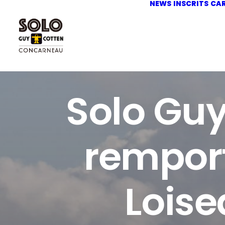
NEWS
INSCRITS
CA
Solo Gu
remport
Loise