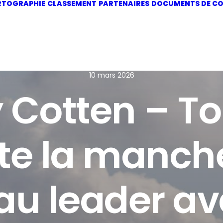
RTOGRAPHIE
CLASSEMENT
PARTENAIRES
DOCUMENTS DE CO
10 mars 2026
y Cotten – T
e la manche
au leader av