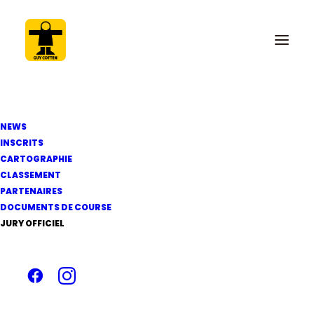
NEWS
INSCRITS
CARTOGRAPHIE
12 mai 2012
CLASSEMENT
Classement après
PARTENAIRES
DOCUMENTS DE COURSE
jury de la Solo
JURY OFFICIEL
Concarneau 2012