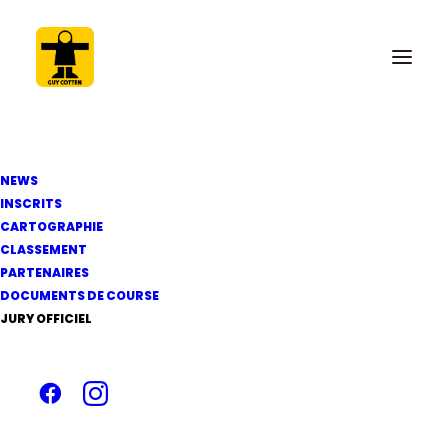
NEWS
INSCRITS
CARTOGRAPHIE
CLASSEMENT
12 mai 2012
PARTENAIRES
Ordre d'arrivée de la
DOCUMENTS DE COURSE
JURY OFFICIEL
Solo Concarneau 2012