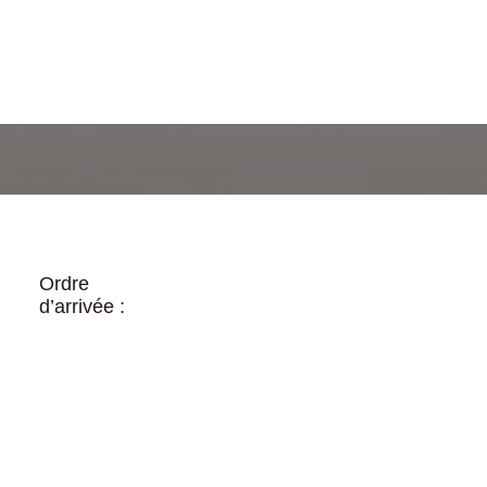
Ordre
d’arrivée :
1 – Nicolas Lunven (Generali) – 11h43’52
2 – Morgan Lagravière (Vendée) – 11h45’48
3 – Adrien Hardy (AGIR Recouvrement) –
11h48’09
4 – Yann Elies (Morbic) – 11h49’07
5 – Xavier Macaire (Skipper Hérault) –
11h53’25