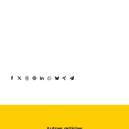
20 – Aaron Cooper (Artemis 21) – 13h19’41
21 – Kristin Songe Moller (Kristin – For Fulle
Seil) – 14h03’26
22 – Eric D’Hooghe (Voyons Large) –
14h05’35
Abd : Jean Pierre Nicol – Bernard Controls
Autres articles