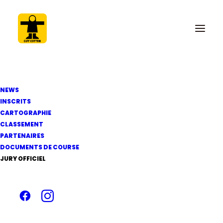
NEWS
INSCRITS
CARTOGRAPHIE
CLASSEMENT
23 mars 2018
PARTENAIRES
J-13 avant le départ
DOCUMENTS DE COURSE
JURY OFFICIEL
de la 42e édition