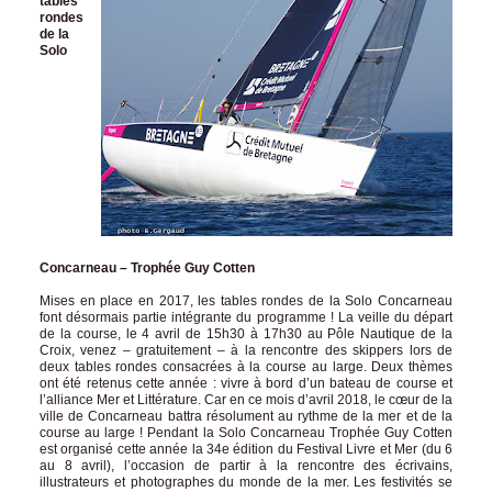
tables
rondes
de la
Solo
Concarneau – Trophée Guy Cotten
Mises en place en 2017, les tables rondes de la Solo Concarneau
font désormais partie intégrante du programme ! La veille du départ
de la course, le 4 avril de 15h30 à 17h30 au Pôle Nautique de la
Croix, venez – gratuitement – à la rencontre des skippers lors de
deux tables rondes consacrées à la course au large. Deux thèmes
ont été retenus cette année : vivre à bord d’un bateau de course et
l’alliance Mer et Littérature. Car en ce mois d’avril 2018, le cœur de la
ville de Concarneau battra résolument au rythme de la mer et de la
course au large ! Pendant la Solo Concarneau Trophée Guy Cotten
est organisé cette année la 34e édition du F
estival Livre et Mer
(du 6
au 8 avril), l’occasion de partir à la rencontre des écrivains,
illustrateurs et photographes du monde de la mer. Les festivités se