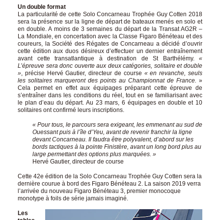
Un double format
La particularité de cette Solo Concarneau Trophée Guy Cotten 2018
sera la présence sur la ligne de départ de bateaux menés en solo et
en double. A moins de 3 semaines du départ de la Transat AG2R –
La Mondiale, en concertation avec la Classe Figaro Bénéteau et des
coureurs, la Société des Régates de Concarneau a décidé d’ouvrir
cette édition aux duos désireux d’effectuer un dernier entraînement
avant cette transatlantique à destination de St Barthélémy.
«
L’épreuve sera donc ouverte aux deux catégories, solitaire et double
»
, précise Hervé Gautier, directeur de course
« en revanche, seuls
les solitaires marqueront des points au Championnat de France.
»
Cela permet en effet aux équipages préparant cette épreuve de
s’entraîner dans les conditions du réel, tout en se familiarisant avec
le plan d’eau du départ. Au 23 mars, 6 équipages en double et 10
solitaires ont confirmé leurs inscriptions.
« Pour tous, le parcours sera exigeant, les emmenant au sud de
Ouessant puis à l’île d’Yeu, avant de revenir franchir la ligne
devant Concarneau. Il faudra être polyvalent, d’abord sur les
bords tactiques à la pointe Finistère, avant un long bord plus au
large permettant des options plus marquées. »
Hervé Gautier, directeur de course
Cette 42e édition de la Solo Concarneau Trophée Guy Cotten sera la
dernière courue à bord des Figaro Bénéteau 2. La saison 2019 verra
l’arrivée du nouveau Figaro Bénéteau 3, premier monocoque
monotype à foils de série jamais imaginé.
Les