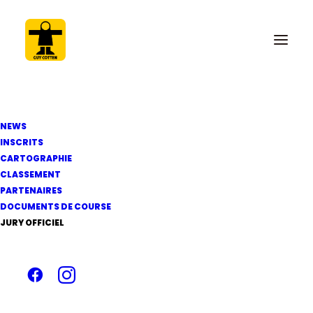
NEWS
INSCRITS
CARTOGRAPHIE
9 janvier 2022
CLASSEMENT
Bonne année 2022 -
PARTENAIRES
DOCUMENTS DE COURSE
Les dates de l'édition
JURY OFFICIEL
2022