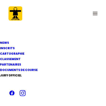
NEWS
INSCRITS
CARTOGRAPHIE
CLASSEMENT
4 août 2022
PARTENAIRES
Publication avenant
DOCUMENTS DE COURSE
JURY OFFICIEL
n°2 aux IC